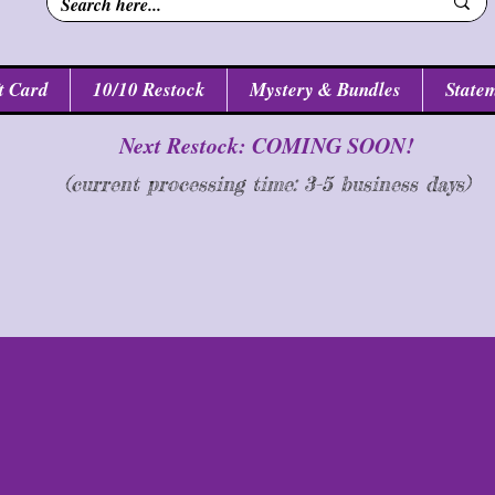
n
t Card
10/10 Restock
Mystery & Bundles
Statem
Next Restock: COMING SOON!
(current processing time: 3-5 business d
ays
)