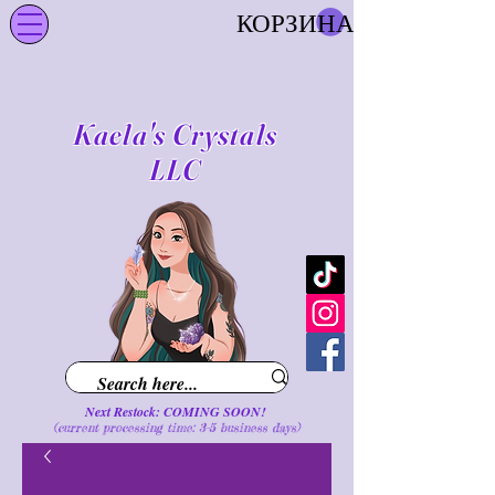
КОРЗИНА
Kaela's Crystals
LLC
Next Restock: COMING SOON!
(current processing time: 3-5 business d
ays
)