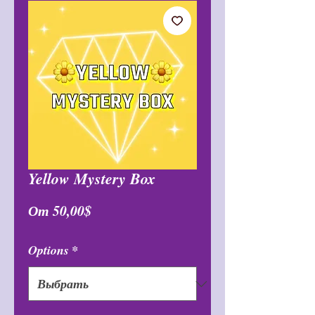
Yellow Mystery Box
Спеццена
От
50,00$
Options
*