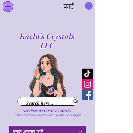
कार्ट
Kaela's Crystals
LLC
Next Restock: COMING SOON!
(current processing time: 3-5 business d
ays
)