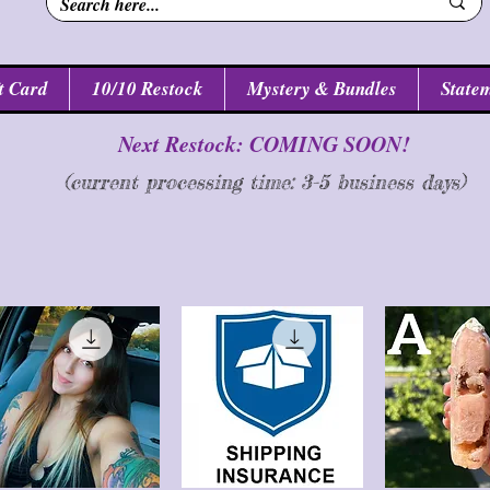
t Card
10/10 Restock
Mystery & Bundles
Statem
Next Restock: COMING SOON!
(current processing time: 3-5 business d
ays
)