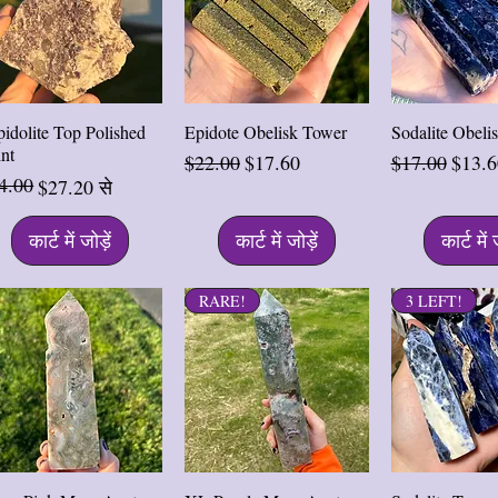
त्वरित दृश्य
त्वरित दृश्य
त्वरित द
idolite Top Polished
Epidote Obelisk Tower
Sodalite Obeli
nt
नियमित मूल्य
बिक्री मूल्य
नियमित मूल्य
बिक्री 
$22.00
$17.60
$17.00
$13.6
4.00
मित मूल्य
्री मूल्य
$27.20
से
कार्ट में जोड़ें
कार्ट में जोड़ें
कार्ट में 
RARE!
3 LEFT!