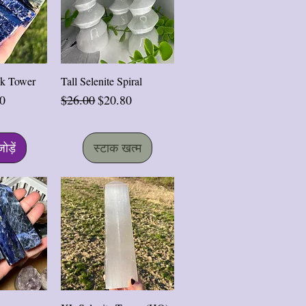
ृश्य
त्वरित दृश्य
sk Tower
Tall Selenite Spiral
मूल्य
नियमित मूल्य
बिक्री मूल्य
0
$26.00
$20.80
जोड़ें
स्टाक खत्म