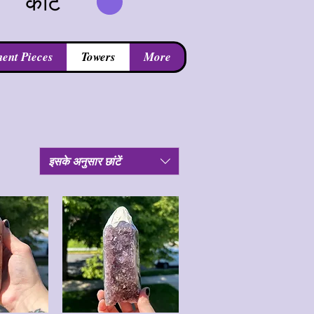
कार्ट
ent Pieces
Towers
More
इसके अनुसार छांटें