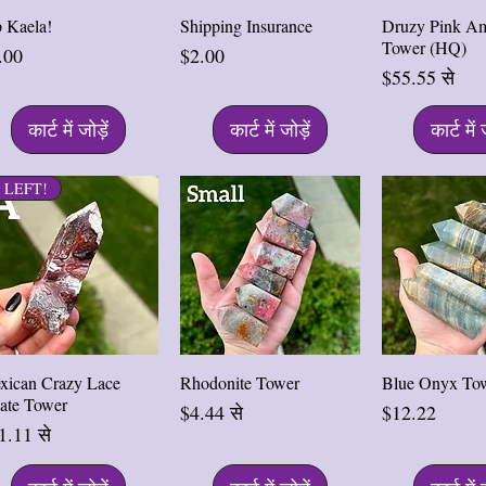
त्वरित दृश्य
त्वरित दृश्य
त्वरित द
p Kaela!
Shipping Insurance
Druzy Pink Am
Tower (HQ)
्य
मूल्य
.00
$2.00
बिक्री मूल्य
$55.55
से
कार्ट में जोड़ें
कार्ट में जोड़ें
कार्ट में 
1 LEFT!
त्वरित दृश्य
त्वरित दृश्य
त्वरित द
xican Crazy Lace
Rhodonite Tower
Blue Onyx To
ate Tower
बिक्री मूल्य
मूल्य
$4.44
से
$12.22
्री मूल्य
1.11
से