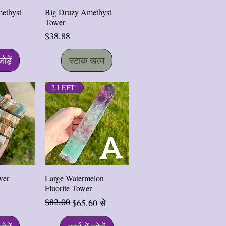
ृश्य
त्वरित दृश्य
ethyst
Big Druzy Amethyst
Tower
मूल्य
$38.88
जोड़ें
स्टाक खत्म
2 LEFT!
ृश्य
त्वरित दृश्य
wer
Large Watermelon
Fluorite Tower
$82.00
नियमित मूल्य
बिक्री मूल्य
$65.60
से